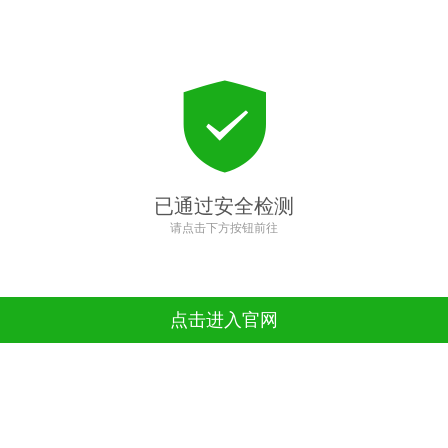
已通过安全检测
请点击下方按钮前往
点击进入官网